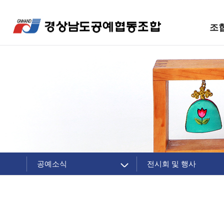
조
공예소식
전시회 및 행사
조합 소개
공지사항
주요제품
조합소식