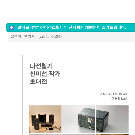
조합원 정보
경상남도 공예박람회
공예소식
경상남도 공예품대전
추천사이트
공모전
“결대로공방” 신미선조합님의 전시회가 개최되어 알려드립니다.
글쓴이
: 관리자
(220.♡.♡.201)
전시회 및 행사
Q&A