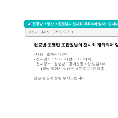
조합원 정보
경상남도 공예박람
공예소식
경상남도 공예품대
추천사이트
공모전
현공방 조행란 조합원님의 전시회 개최되어 알려드립니다
글쓴이
: 관리자
(220.♡.♡.201)
전시회 및 행사
Q&A
현공방 조행란 조합원님의 전시회 개최되어 
- 내용 : 조행란개인전
- 전시일자 : 22.12.26(월) ~ 12.29(목)
- 전시장소 : 경상남도공예협동조합 빛갤러리
(경남 창원시 성산구 용지로 111번길 3)
많은 관심과 성원 부탁드립니다.